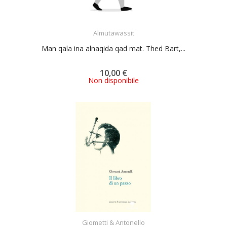
ACQUISTA
Almutawassit
Man qala ina alnaqida qad mat. Thed Bart,...
10,00 €
Non disponibile
ACQUISTA
Giometti & Antonello