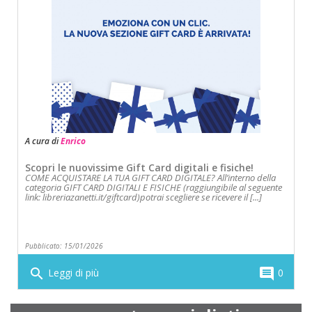
A cura di
Enrico
Scopri le nuovissime Gift Card digitali e fisiche!
COME ACQUISTARE LA TUA GIFT CARD DIGITALE? All’interno della
categoria GIFT CARD DIGITALI E FISICHE (raggiungibile al seguente
link: libreriazanetti.it/giftcard)potrai scegliere se ricevere il [...]
Pubblicato: 15/01/2026
search
comment
Leggi di più
0