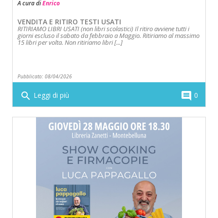
A cura di
Enrico
VENDITA E RITIRO TESTI USATI
RITIRIAMO LIBRI USATI (non libri scolastici) Il ritiro avviene tutti i
giorni escluso il sabato da febbraio a Maggio. Ritiriamo al massimo
15 libri per volta. Non ritiriamo libri [...]
Pubblicato: 08/04/2026
search
comment
Leggi di più
0