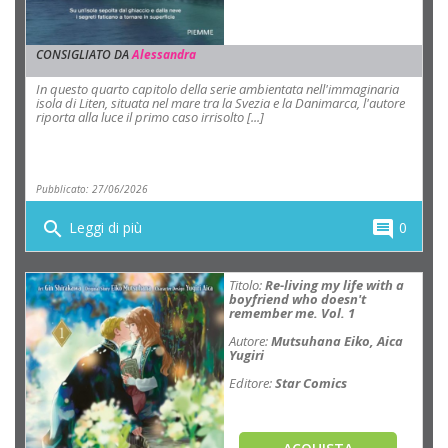
CONSIGLIATO DA
Alessandra
In questo quarto capitolo della serie ambientata nell'immaginaria
isola di Liten, situata nel mare tra la Svezia e la Danimarca, l'autore
riporta alla luce il primo caso irrisolto [...]
Pubblicato: 27/06/2026
search
comment
Leggi di più
0
Titolo:
Re-living my life with a
boyfriend who doesn't
remember me. Vol. 1
Autore:
Mutsuhana Eiko, Aica
Yugiri
Editore:
Star Comics