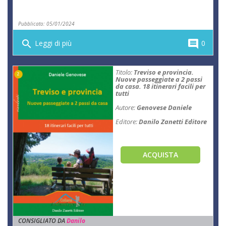
Pubblicato: 05/01/2024
search
comment
Leggi di più
0
Titolo:
Treviso e provincia.
Nuove passeggiate a 2 passi
da casa. 18 itinerari facili per
tutti
Autore:
Genovese Daniele
Editore:
Danilo Zanetti Editore
ACQUISTA
CONSIGLIATO DA
Danilo