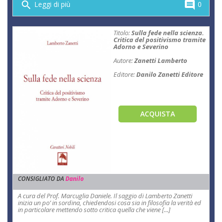
search
comment
Leggi di più
0
Titolo:
Sulla fede nella scienza.
Critica del positivismo tramite
Adorno e Severino
Autore:
Zanetti Lamberto
Editore:
Danilo Zanetti Editore
ACQUISTA
CONSIGLIATO DA
Danilo
A cura del Prof. Marcuglia Daniele. Il saggio di Lamberto Zanetti
inizia un po’ in sordina, chiedendosi cosa sia in filosofia la verità ed
in particolare mettendo sotto critica quella che viene [...]