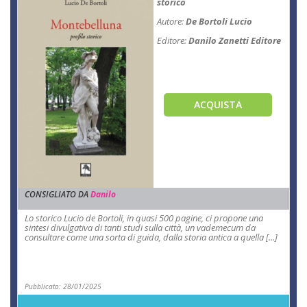
storico
Autore:
De Bortoli Lucio
Editore:
Danilo Zanetti Editore
ACQUISTA
CONSIGLIATO DA
Danilo
Lo storico Lucio de Bortoli, in quasi 500 pagine, ci propone una
sintesi divulgativa di tanti studi sulla città, un vademecum da
consultare come una sorta di guida, dalla storia antica a quella [...]
Pubblicato: 28/01/2025