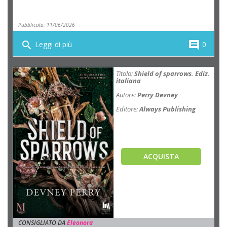
Pubblicato: 11/06/2026
search
comment
Leggi di più
0
Titolo:
Shield of sparrows. Ediz.
italiana
Autore:
Perry Devney
Editore:
Always Publishing
ACQUISTA
CONSIGLIATO DA
Eleonora