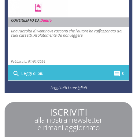
CONSIGLIATO DA
Danilo
una raccolta di ventinove racconti che l’autore ha raffazzonato dai
suoi cassetti. Asolutamente da non leggere
Pubblicato: 01/01/2024
search
comment
Leggi di più
0
Leggi tutti i consigliati
ISCRIVITI
alla nostra newsletter
e rimani aggiornato