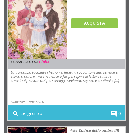
ACQUISTA
CONSIGLIATO DA
Giulia
Un romanzo toccante che non si limita a raccontare una semplice
storia d’amore, ma che riesce a far percepire al lettore tutte le
emozioni provate dai personaggi, rivelando segreti e continui c [...]
Pubblicato: 19/06/2026
search
comment
Leggi di più
0
Titolo:
Codice delle ombre (Il)