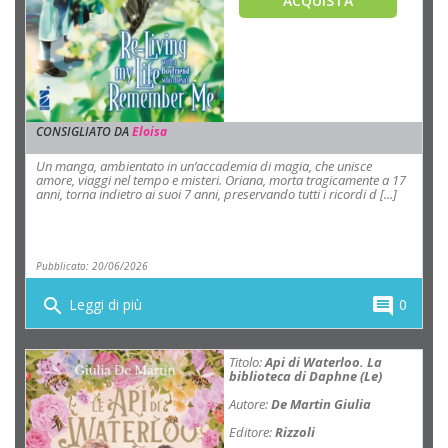
ACQUISTA
CONSIGLIATO DA
Eloisa
Un manga, ambientato in un’accademia di magia, che unisce
amore, viaggi nel tempo e misteri. Oriana, morta tragicamente a 17
anni, torna indietro ai suoi 7 anni, preservando tutti i ricordi d [...]
Pubblicato: 20/06/2026
search
comment
Leggi di più
0
Titolo:
Api di Waterloo. La
biblioteca di Daphne (Le)
Autore:
De Martin Giulia
Editore:
Rizzoli