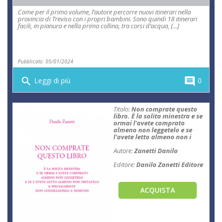
Come per il primo volume, l’autore percorre nuovi itinerari nella
provincia di Treviso con i propri bambini. Sono quindi 18 itinerari
facili, in pianura e nella prima collina, tra corsi d’acqua, [...]
Pubblicato: 05/01/2024
search
comment
Leggi di più
0
Titolo:
Non comprate questo
libro. È la solita minestra e se
ormai l'avete comprato
almeno non leggetelo e se
l'avete letto almeno non i
Autore:
Zanetti Danilo
Editore:
Danilo Zanetti Editore
ACQUISTA