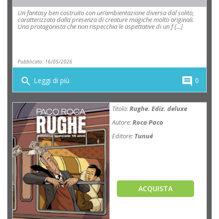
Un fantasy ben costruito con un’ambientazione diversa dal solito,
caratterizzata dalla presenza di creature magiche molto originali.
Una protagonista che non rispecchia le aspettative di un f [...]
Pubblicato: 16/05/2026
search
comment
Leggi di più
0
Titolo:
Rughe. Ediz. deluxe
Autore:
Roca Paco
Editore:
Tunué
ACQUISTA