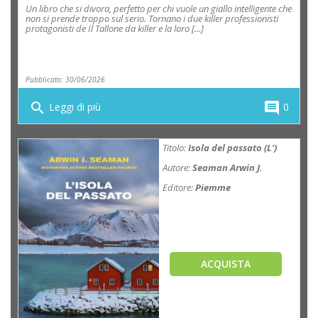
Un libro che si divora, perfetto per chi vuole un giallo intelligente che
non si prende troppo sul serio. Tornano i due killer professionisti
protagonisti de Il Tallone da killer e la loro [...]
Pubblicato: 30/06/2026
search
comment
Leggi di più
0
Titolo:
Isola del passato (L')
Autore:
Seaman Arwin J.
Editore:
Piemme
ACQUISTA