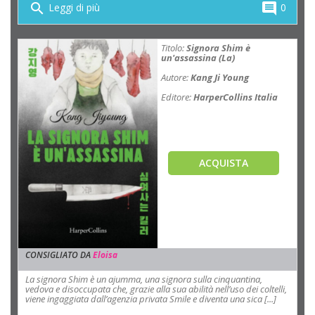
search
comment
Leggi di più
0
Titolo:
Signora Shim è
un'assassina (La)
Autore:
Kang Ji Young
Editore:
HarperCollins Italia
ACQUISTA
CONSIGLIATO DA
Eloisa
La signora Shim è un ajumma, una signora sulla cinquantina,
vedova e disoccupata che, grazie alla sua abilità nell’uso dei coltelli,
viene ingaggiata dall’agenzia privata Smile e diventa una sica [...]