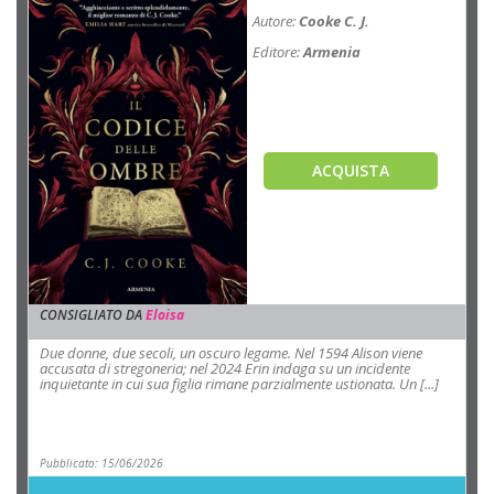
Autore:
Cooke C. J.
Editore:
Armenia
ACQUISTA
CONSIGLIATO DA
Eloisa
Due donne, due secoli, un oscuro legame. Nel 1594 Alison viene
accusata di stregoneria; nel 2024 Erin indaga su un incidente
inquietante in cui sua figlia rimane parzialmente ustionata. Un [...]
Pubblicato: 15/06/2026