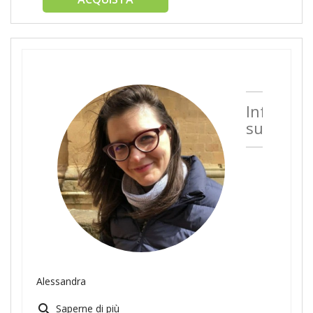
Informaz
sull'auto
Alessandra
search
Saperne di più