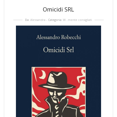
Omicidi SRL
Da:
Alessandra
- Categoria:
W...mente consigliati