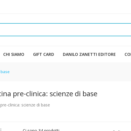
CHI SIAMO
GIFT CARD
DANILO ZANETTI EDITORE
CO
i base
ina pre-clinica: scienze di base
pre-clinica: scienze di base

Ci sono 34 prodotti.