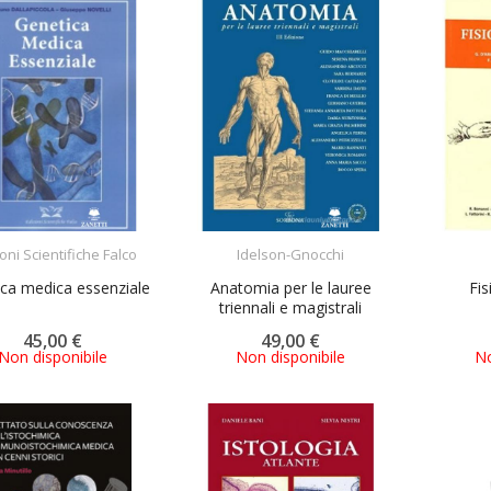
ACQUISTA
ACQUISTA
oni Scientifiche Falco
Idelson-Gnocchi
ca medica essenziale
Anatomia per le lauree
Fi
triennali e magistrali
45,00 €
49,00 €
Non disponibile
Non disponibile
No