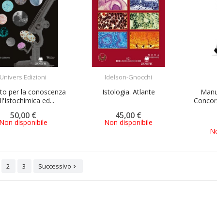
ACQUISTA
ACQUISTA
Univers Edizioni
Idelson-Gnocchi
ato per la conoscenza
Istologia. Atlante
Manua
ll'Istochimica ed...
Concor
50,00 €
45,00 €
Non disponibile
Non disponibile
No
2
3
Successivo
