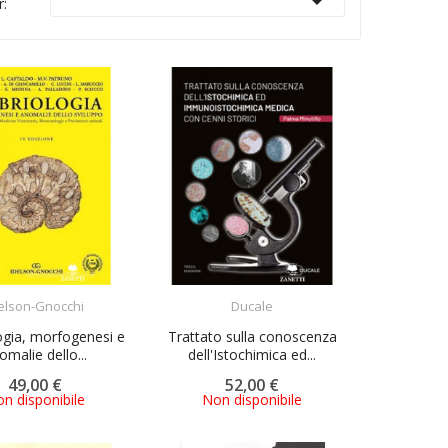

r:
ACQUISTA
ACQUISTA
elson-Gnocchi
Ducale
ogia, morfogenesi e
Trattato sulla conoscenza
omalie dello...
dell'Istochimica ed...
49,00 €
52,00 €
n disponibile
Non disponibile