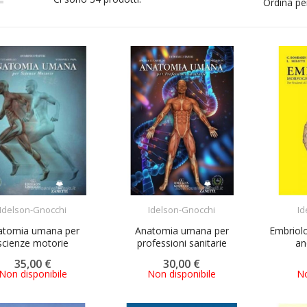
Ordina pe
ACQUISTA
ACQUISTA
Idelson-Gnocchi
Idelson-Gnocchi
Id
atomia umana per
Anatomia umana per
Embriol
scienze motorie
professioni sanitarie
an
35,00 €
30,00 €
Non disponibile
Non disponibile
No