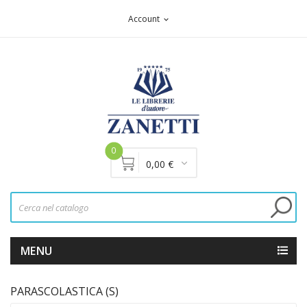
Account
expand_more
0
0,00 €
MENU
PARASCOLASTICA (S)