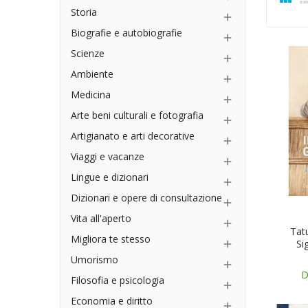
Storia

Biografie e autobiografie

Scienze

Ambiente

Medicina

Arte beni culturali e fotografia

Artigianato e arti decorative

Viaggi e vacanze

Lingue e dizionari

Dizionari e opere di consultazione

Vita all'aperto

Tat
Migliora te stesso
Sig

Umorismo

D
Filosofia e psicologia

Economia e diritto
