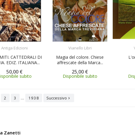
ACQUISTA
ACQUISTA
Antiga Edizioni
Vianello Libri
ITI. CATTEDRALI DI
Magia del colore. Chiese
L'o
A. EDIZ. ITALIANA...
affrescate della Marca...
50,00 €
25,00 €
isponibile subito
Disponibile subito
Dis
…
2
3
1938
Successivo

ia Zanetti