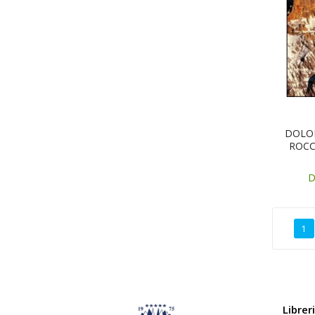
DOLOM
ROCCI
D
1
Librer