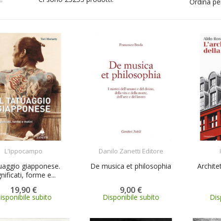
Ordina pe
ACQUISTA
ACQUISTA
L'Ippocampo
Danilo Zanetti Editore
uaggio giapponese.
De musica et philosophia
Architet
nificati, forme e...
19,90 €
9,00 €
isponibile subito
Disponibile subito
Dis