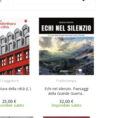

r:
ACQUISTA
ACQUISTA
Il Saggiatore
Publistampa
tura della città (L')
Echi nel silenzio. Paesaggi
della Grande Guerra...
25,00 €
32,00 €
ponibile subito
Disponibile subito