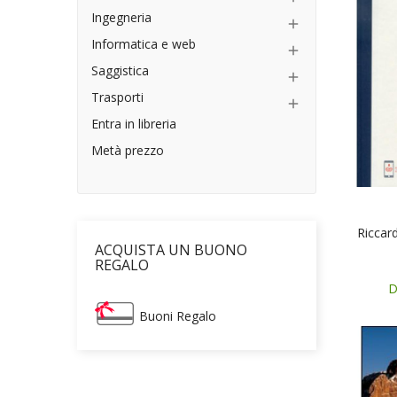
Ingegneria

Informatica e web

Saggistica

Trasporti

Entra in libreria
Metà prezzo
Riccard
ACQUISTA UN BUONO
REGALO
D
Buoni Regalo