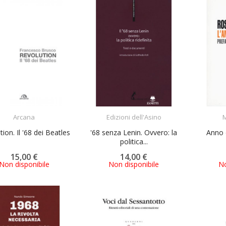
ACQUISTA
ACQUISTA
Arcana
Edizioni dell'Asino
M
ion. Il '68 dei Beatles
'68 senza Lenin. Ovvero: la
Anno d
politica...
15,00 €
14,00 €
Non disponibile
Non disponibile
No