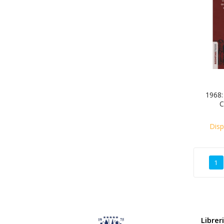
1968: 
C
Disp
1
Librer