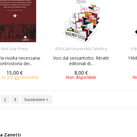
ACQUISTA
ACQUISTA
Red Star Press
EDUCatt Università Cattolica
Edi
la rivolta necessaria.
Voci dal sessantotto. Ritratti
1968.
ontrostoria dei...
editoriali di...
15,00 €
8,00 €
. in 2/3 gg lavorativi
Non disponibile
No
2
3
Successivo

ia Zanetti