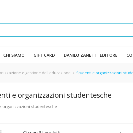
CHI SIAMO
GIFT CARD
DANILO ZANETTI EDITORE
CO
nizzazione e gestione dell'educazione
Studenti e organizzazioni stud
nti e organizzazioni studentesche
e organizzazioni studentesche

Ci sono 34 prodotti.