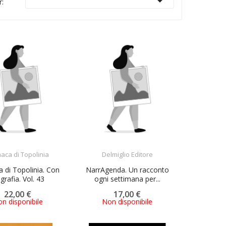

r:
ACQUISTA
ACQUISTA
aca di Topolinia
Delmiglio Editore
 di Topolinia. Con
NarrAgenda. Un racconto
ografia. Vol. 43
ogni settimana per...
22,00 €
17,00 €
n disponibile
Non disponibile