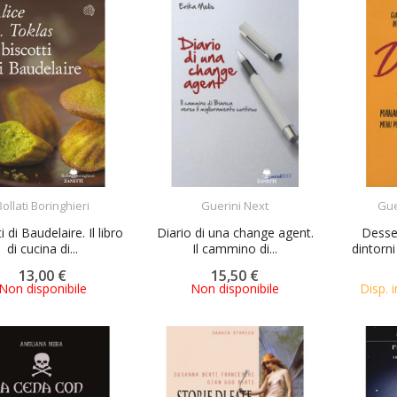
ACQUISTA
ACQUISTA
Bollati Boringhieri
Guerini Next
Gue
i di Baudelaire. Il libro
Diario di una change agent.
Desse
di cucina di...
Il cammino di...
dintorni
13,00 €
15,50 €
Non disponibile
Non disponibile
Disp. i