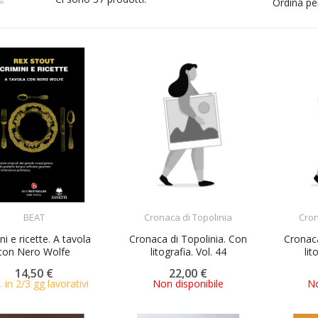
Ordina pe
ACQUISTA
ACQUISTA
BEAT
Cronaca di Topolinia
Cron
ni e ricette. A tavola
Cronaca di Topolinia. Con
Cronaca
con Nero Wolfe
litografia. Vol. 44
lit
14,50 €
22,00 €
. in 2/3 gg lavorativi
Non disponibile
No