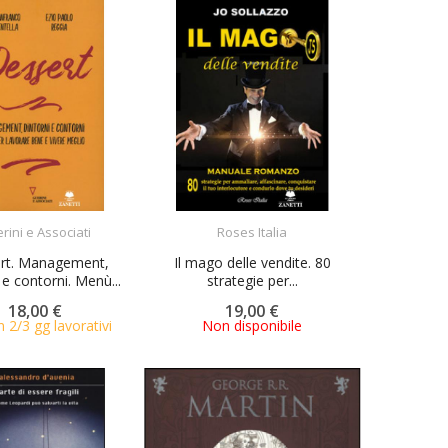
ACQUISTA
ACQUISTA
rini e Associati
Roses Italia
rt. Management,
Il mago delle vendite. 80
 e contorni. Menù...
strategie per...
18,00 €
19,00 €
n 2/3 gg lavorativi
Non disponibile