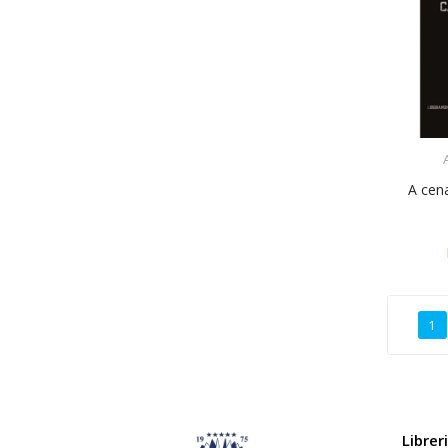
A cen
1
Librer