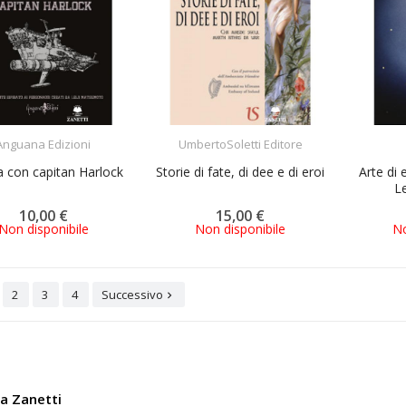
ACQUISTA
ACQUISTA
Anguana Edizioni
UmbertoSoletti Editore
a con capitan Harlock
Storie di fate, di dee e di eroi
Arte di 
Le
10,00 €
15,00 €
Non disponibile
Non disponibile
No
2
3
4
Successivo

ia Zanetti