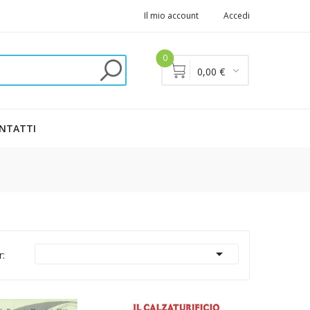
Il mio account
Accedi
0
0,00 €
NTATTI

r: