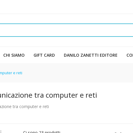
CHI SIAMO
GIFT CARD
DANILO ZANETTI EDITORE
CO
puter e reti
icazione tra computer e reti
zione tra computer e reti

Ci sono 23 prodotti.