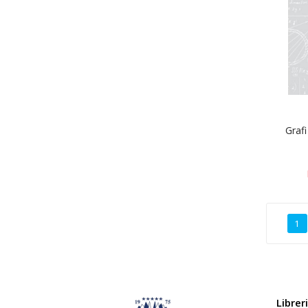
Grafi
1
Librer