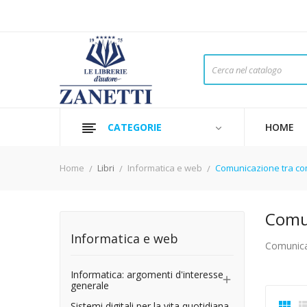
CATEGORIE
HOME
Home
Libri
Informatica e web
Comunicazione tra com
Comun
Informatica e web
Comunica
Informatica: argomenti d'interesse

generale

Sistemi digitali per la vita quotidiana