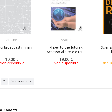
ACQUISTA
ACQUISTA
Aracne
Aracne
 di broadcast minimi
«Fiber to the future».
Scienza
Accesso alla rete e reti...
10,00 €
19,00 €
Non disponibile
Non disponibile
Disp. i
2
Successivo

ia Zanetti