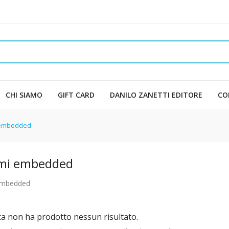
CHI SIAMO
GIFT CARD
DANILO ZANETTI EDITORE
CO
 embedded
emi embedded
embedded
ca non ha prodotto nessun risultato.