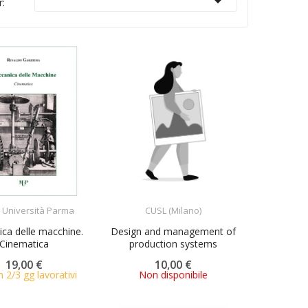

r:
ACQUISTA
ACQUISTA
 Università Parma
CUSL (Milano)
ca delle macchine.
Design and management of
Cinematica
production systems
19,00 €
10,00 €
n 2/3 gg lavorativi
Non disponibile