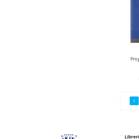
Prog
1
Librer