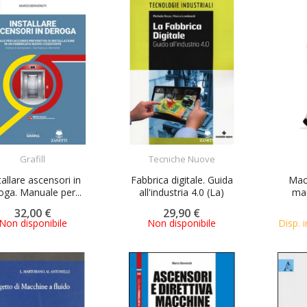
ACQUISTA
ACQUISTA
Grafill
Tecniche Nuove
tallare ascensori in
Fabbrica digitale. Guida
Mac
oga. Manuale per...
all'industria 4.0 (La)
mac
32,00 €
29,90 €
Non disponibile
Non disponibile
Disp. i