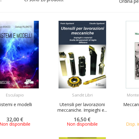
Ordina pe
ACQUISTA
ACQUISTA
Esculapio
Sandit Libri
Monte
istemi e modelli
Utensili per lavorazioni
Meccani
meccaniche. Impieghi e...
32,00 €
16,50 €
Non disponibile
Non disponibile
Disp. i