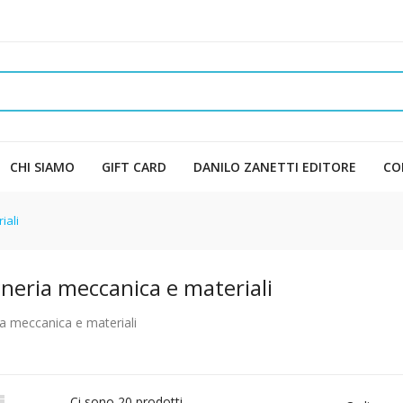
CHI SIAMO
GIFT CARD
DANILO ZANETTI EDITORE
CO
iali
neria meccanica e materiali
a meccanica e materiali

Ci sono 20 prodotti.