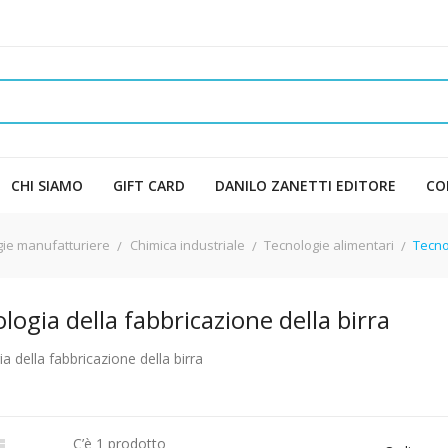
CHI SIAMO
GIFT CARD
DANILO ZANETTI EDITORE
CO
ogie manufatturiere
Chimica industriale
Tecnologie alimentari
Tecno
logia della fabbricazione della birra
a della fabbricazione della birra
C’è 1 prodotto
