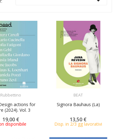

r:
ACQUISTA
ACQUISTA
Rubbettino
BEAT
Design actions for
Signora Bauhaus (La)
re (2024). Vol. 3
19,00 €
13,50 €
n disponibile
Disp. in 2/3 gg lavorativi