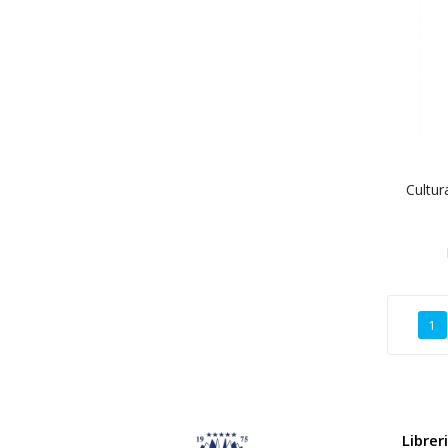
Cultur
1
Librer