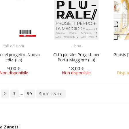
ACQUISTA
ACQUISTA
tab edizioni
Libria
a del progetto. Nuova
Città plurale. Progetti per
Gnosis [
ediz. (La)
Porta Maggiore (La)
9,00 €
18,00 €
Non disponibile
Non disponibile
Disp. i
…
2
3
59
Successivo

ia Zanetti