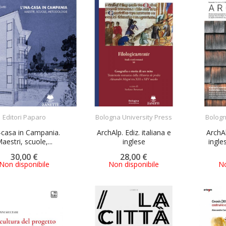
ACQUISTA
ACQUISTA
Editori Paparo
Bologna University Press
Bologn
-casa in Campania.
ArchAlp. Ediz. italiana e
ArchAl
aestri, scuole,...
inglese
ingle
30,00 €
28,00 €
Non disponibile
Non disponibile
No