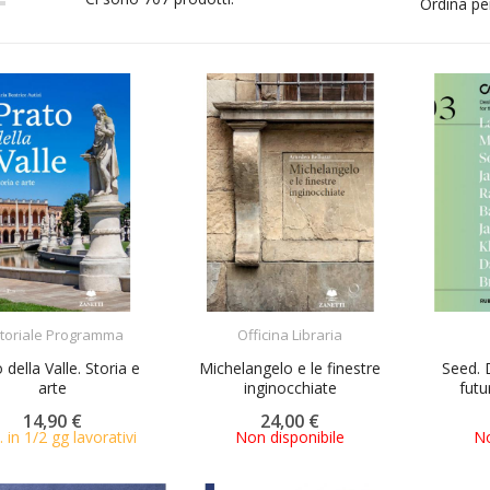
Ordina pe
ACQUISTA
ACQUISTA
itoriale Programma
Officina Libraria
 della Valle. Storia e
Michelangelo e le finestre
Seed. 
arte
inginocchiate
futu
14,90 €
24,00 €
. in 1/2 gg lavorativi
Non disponibile
No