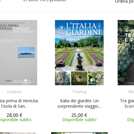
Ordina pe
ACQUISTA
ACQUISTA
Gaspari
Touring
Mo
ia prima di Venezia:
Italia dei giardini. Un
Tra gia
l'isola di San...
sorprendente viaggio...
Scorc
28,00 €
25,00 €
isponibile subito
Disponibile subito
Dis