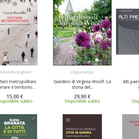
ACQUISTA
ACQUISTA
Bollati Boringhieri
L'Ippocampo
tieri metropolitani.
Giardino di Virginia Woolf. La
Alti pae
rare il territorio...
storia del...
15,00 €
29,90 €
isponibile subito
Disponibile subito
Dis