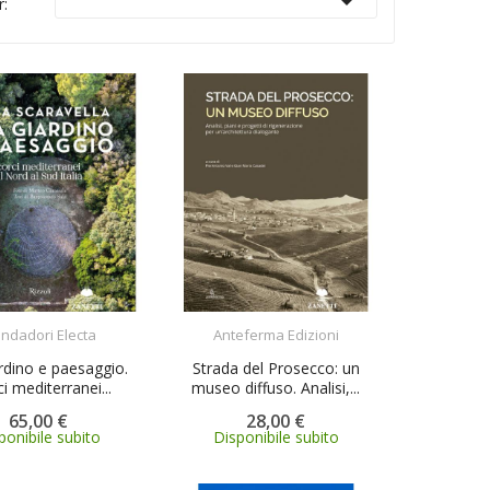

r:
ACQUISTA
ACQUISTA
ndadori Electa
Anteferma Edizioni
rdino e paesaggio.
Strada del Prosecco: un
i mediterranei...
museo diffuso. Analisi,...
65,00 €
28,00 €
ponibile subito
Disponibile subito