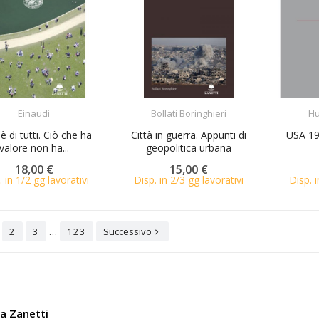
ACQUISTA
ACQUISTA
Einaudi
Bollati Boringhieri
Hu
 è di tutti. Ciò che ha
Città in guerra. Appunti di
USA 196
valore non ha...
geopolitica urbana
18,00 €
15,00 €
. in 1/2 gg lavorativi
Disp. in 2/3 gg lavorativi
Disp. i
…
2
3
123
Successivo

ia Zanetti