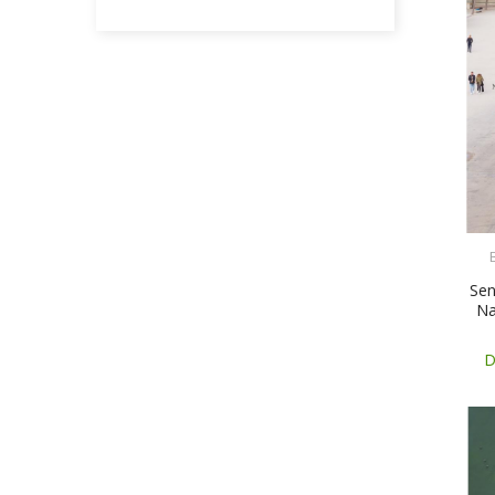
Sen
Nar
D