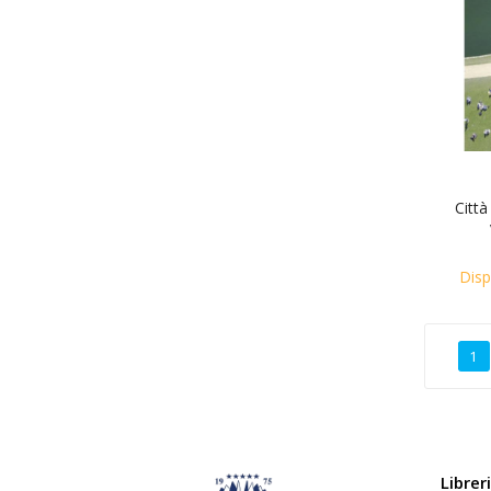
Città
Disp
1
Librer