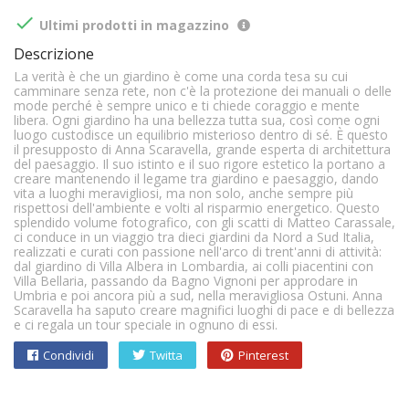

Ultimi prodotti in magazzino
Descrizione
La verità è che un giardino è come una corda tesa su cui
camminare senza rete, non c'è la protezione dei manuali o delle
mode perché è sempre unico e ti chiede coraggio e mente
libera. Ogni giardino ha una bellezza tutta sua, così come ogni
luogo custodisce un equilibrio misterioso dentro di sé. È questo
il presupposto di Anna Scaravella, grande esperta di architettura
del paesaggio. Il suo istinto e il suo rigore estetico la portano a
creare mantenendo il legame tra giardino e paesaggio, dando
vita a luoghi meravigliosi, ma non solo, anche sempre più
rispettosi dell'ambiente e volti al risparmio energetico. Questo
splendido volume fotografico, con gli scatti di Matteo Carassale,
ci conduce in un viaggio tra dieci giardini da Nord a Sud Italia,
realizzati e curati con passione nell'arco di trent'anni di attività:
dal giardino di Villa Albera in Lombardia, ai colli piacentini con
Villa Bellaria, passando da Bagno Vignoni per approdare in
Umbria e poi ancora più a sud, nella meravigliosa Ostuni. Anna
Scaravella ha saputo creare magnifici luoghi di pace e di bellezza
e ci regala un tour speciale in ognuno di essi.
Condividi
Twitta
Pinterest