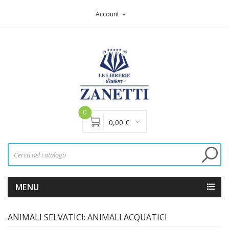
Account
expand_more
0
0,00 €
MENU
ANIMALI SELVATICI: ANIMALI ACQUATICI