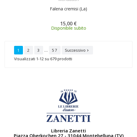
Falena cremisi (La)
15,00 €
Disponibile subito
…
1
2
3
57
Successivo

Visualizzati 1-12 su 679 prodotti
Libreria Zanetti
Piazza Oberkochen 27 - 31044 Montebelluna (TV)