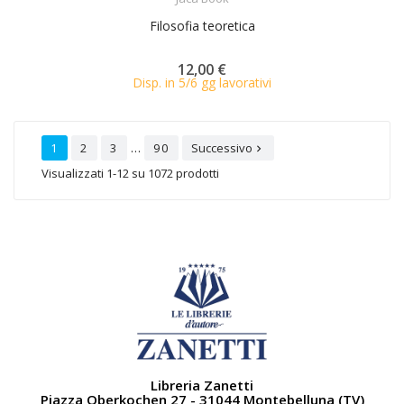
Filosofia teoretica
12,00 €
Disp. in 5/6 gg lavorativi
…
1
2
3
90
Successivo

Visualizzati 1-12 su 1072 prodotti
Libreria Zanetti
Piazza Oberkochen 27 - 31044 Montebelluna (TV)