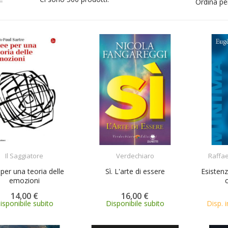
Ordina pe
ACQUISTA
ACQUISTA
Il Saggiatore
Verdechiaro
Raffae
 per una teoria delle
Sì. L'arte di essere
Esistenz
emozioni
c
14,00 €
16,00 €
isponibile subito
Disponibile subito
Disp. i