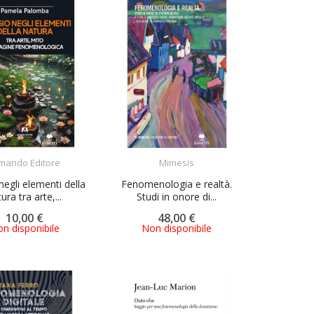
ACQUISTA
ACQUISTA
mando Editore
Mimesis
negli elementi della
Fenomenologia e realtà.
ura tra arte,...
Studi in onore di...
10,00 €
48,00 €
n disponibile
Non disponibile