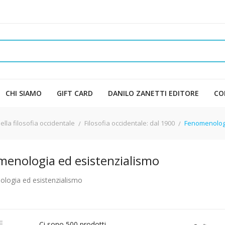
CHI SIAMO
GIFT CARD
DANILO ZANETTI EDITORE
CO
ella filosofia occidentale
Filosofia occidentale: dal 1900
Fenomenologi
enologia ed esistenzialismo
logia ed esistenzialismo

Ci sono 500 prodotti.