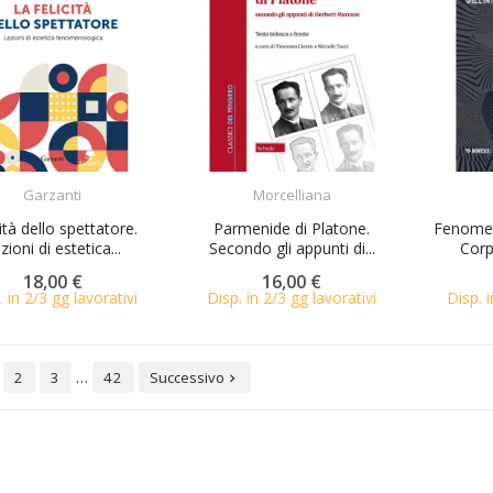
ACQUISTA
ACQUISTA
Garzanti
Morcelliana
cità dello spettatore.
Parmenide di Platone.
Fenomeno
zioni di estetica...
Secondo gli appunti di...
Corp
18,00 €
16,00 €
. in 2/3 gg lavorativi
Disp. in 2/3 gg lavorativi
Disp. i
…
2
3
42
Successivo
