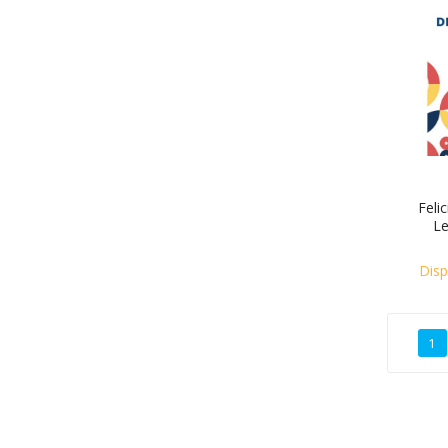
Feli
Le
Disp
1