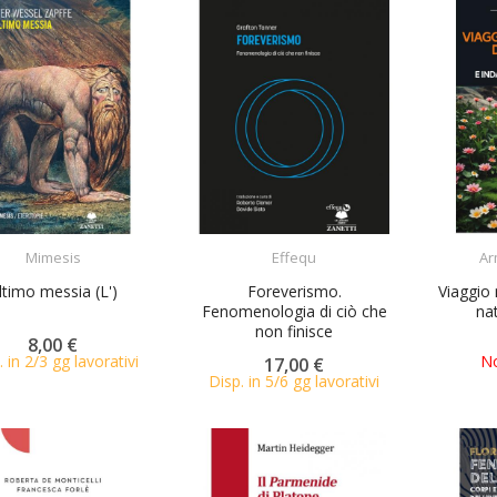
ACQUISTA
Mimesis
Effequ
Ar
ACQUISTA
ltimo messia (L')
Foreverismo.
Viaggio 
Fenomenologia di ciò che
nat
non finisce
8,00 €
. in 2/3 gg lavorativi
No
17,00 €
Disp. in 5/6 gg lavorativi