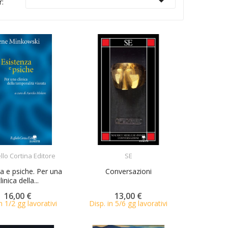

r:
ACQUISTA
ACQUISTA
llo Cortina Editore
SE
a e psiche. Per una
Conversazioni
linica della...
16,00 €
13,00 €
n 1/2 gg lavorativi
Disp. in 5/6 gg lavorativi