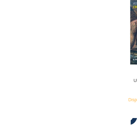
U
Disp