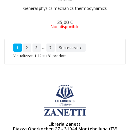
General physics mechanics-thermodynamics
35,00 €
Non disponibile
…
1
2
3
7
Successivo

Visualizzati 1-12 su 81 prodotti
Libreria Zanetti
Piazza Oberkochen 27 - 31044 Montebelluna (TV)