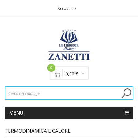
Account
expand_more
0
0,00 €
MENU
TERMODINAMICA E CALORE