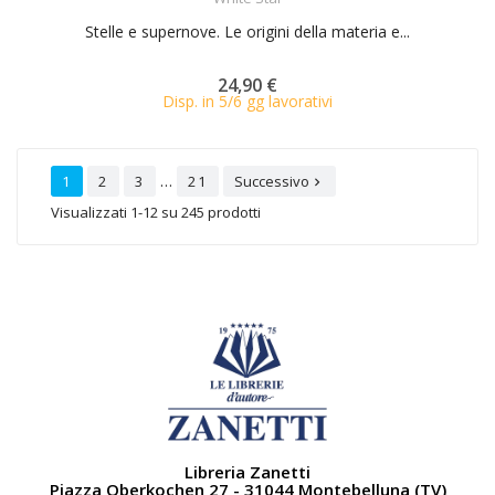
Stelle e supernove. Le origini della materia e...
24,90 €
Disp. in 5/6 gg lavorativi
…
1
2
3
21
Successivo

Visualizzati 1-12 su 245 prodotti
Libreria Zanetti
Piazza Oberkochen 27 - 31044 Montebelluna (TV)