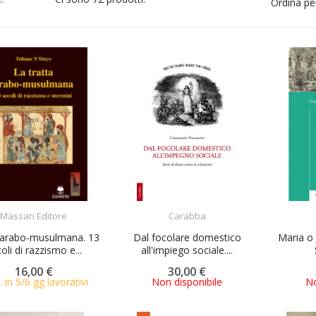
Ordina pe
ACQUISTA
ACQUISTA
Massari Editore
Carabba
 arabo-musulmana. 13
Dal focolare domestico
Maria o 
oli di razzismo e...
all'impiego sociale....
16,00 €
30,00 €
. in 5/6 gg lavorativi
Non disponibile
No