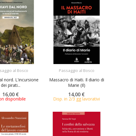
ACQUISTA
ACQUISTA
saggio al Bosco
Passaggio al Bosco
al nord. L'incursione
Massacro di Haiti. Il diario di
dei pirati...
Marie (Il)
16,00 €
14,00 €
n disponibile
Disp. in 2/3 gg lavorativi