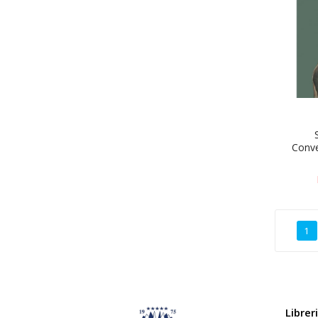
Conver
1
Librer