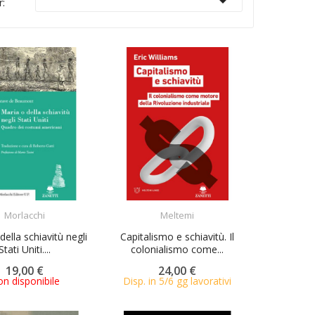

r:
ACQUISTA
ACQUISTA
Morlacchi
Meltemi
della schiavitù negli
Capitalismo e schiavitù. Il
Stati Uniti....
colonialismo come...
19,00 €
24,00 €
n disponibile
Disp. in 5/6 gg lavorativi