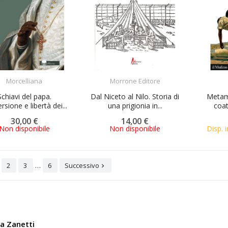
ACQUISTA
ACQUISTA
Morcelliana
Morrone Editore
Schiavi del papa.
Dal Niceto al Nilo. Storia di
Metamo
sione e libertà dei...
una prigionia in...
coat
30,00 €
14,00 €
Non disponibile
Non disponibile
Disp. i
…
2
3
6
Successivo

ia Zanetti