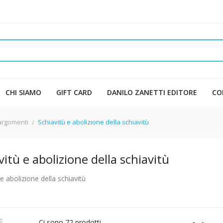
CHI SIAMO
GIFT CARD
DANILO ZANETTI EDITORE
CO
 argomenti
Schiavitù e abolizione della schiavitù
vitù e abolizione della schiavitù
 e abolizione della schiavitù

Ci sono 72 prodotti.