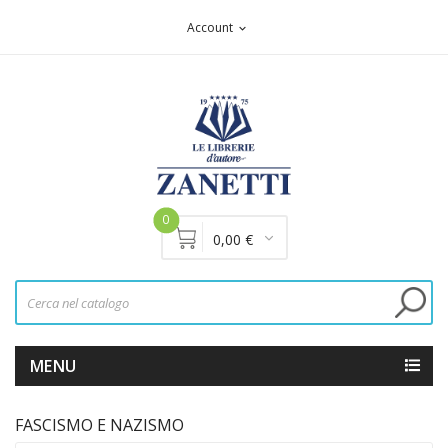
Account
expand_more
0
0,00 €
MENU
FASCISMO E NAZISMO