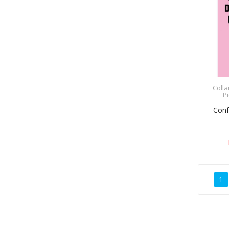
Colla
P
Confe
1