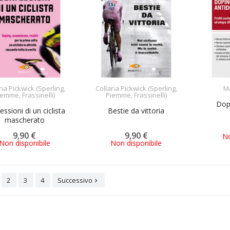
na Pickwick (Sperling,
Collana Pickwick (Sperling,
Ma
ACQUISTA
ACQUISTA
iemme, Frassinelli)
Piemme, Frassinelli)
Dop
ssioni di un ciclista
Bestie da vittoria
mascherato
9,90 €
9,90 €
No
Non disponibile
Non disponibile
2
3
4
Successivo
