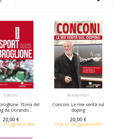

r:
ACQUISTA
ACQUISTA
Ediciclo
Bradipolibri
roglione. Storia del
Conconi. Le mie verità sul
ng da Dorando...
doping
20,00 €
20,00 €
n 2/3 gg lavorativi
Disp. in 5/6 gg lavorativi