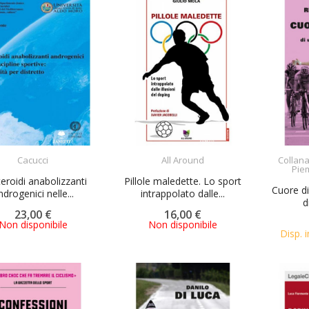
ACQUISTA
ACQUISTA
Cacucci
All Around
Collana
Piem
teroidi anabolizzanti
Pillole maledette. Lo sport
Cuore di
ndrogenici nelle...
intrappolato dalle...
d
23,00 €
16,00 €
Non disponibile
Non disponibile
Disp. i