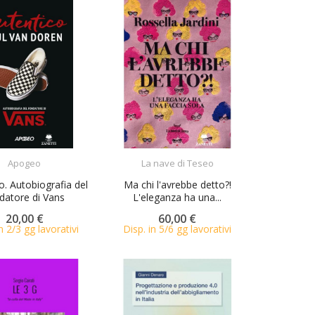
ACQUISTA
ACQUISTA
Apogeo
La nave di Teseo
o. Autobiografia del
Ma chi l'avrebbe detto?!
datore di Vans
L'eleganza ha una...
20,00 €
60,00 €
n 2/3 gg lavorativi
Disp. in 5/6 gg lavorativi