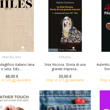
ACQUISTA
ACQUISTA
Marsilio Arte
Il Mulino
Maglificio italiano lana
Snia Viscosa. Storia di una
Autentic
e seta. Ediz....
grande impresa...
fon
48,00 €
30,00 €
. in 5/6 gg lavorativi
Disp. in 2/3 gg lavorativi
Disp. i