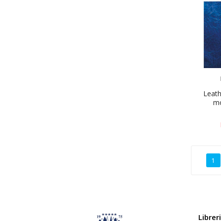
Leath
mo
1
Librer