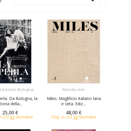

r:
ACQUISTA
ACQUISTA
 Edizioni (Bologna)
Marsilio Arte
erla. Da Bologna, la
Miles. Maglificio italiano lana
storia della...
e seta. Ediz....
25,00 €
48,00 €
n 2/3 gg lavorativi
Disp. in 2/3 gg lavorativi