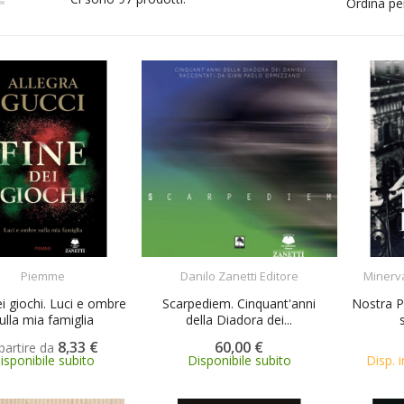
Ordina pe
SCEGLI
ACQUISTA
Piemme
Danilo Zanetti Editore
Minerva
ei giochi. Luci e ombre
Scarpediem. Cinquant'anni
Nostra P
ulla mia famiglia
della Diadora dei...
8,33 €
60,00 €
partire da
isponibile subito
Disponibile subito
Disp. i