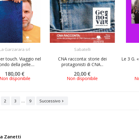
ACQUISTA
ACQUISTA
La Garzarara srl
Sabatelli
er touch. Viaggio nel
CNA racconta: storie dei
Le 3 G. «
ndo della pelle....
protagonisti di CNA...
180,00 €
20,00 €
Non disponibile
Non disponibile
No
…
2
3
9
Successivo

ia Zanetti