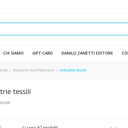
CHI SIAMO
GIFT CARD
DANILO ZANETTI EDITORE
CO
riali
Industrie manifatturiere
Industrie tessili
rie tessili
tessili

Ci sono 97 prodotti.