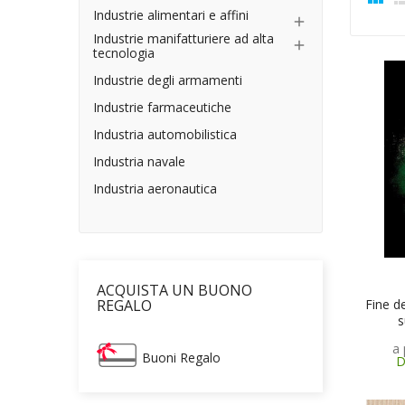
Industrie alimentari e affini

Industrie manifatturiere ad alta

tecnologia
Industrie degli armamenti
Industrie farmaceutiche
Industria automobilistica
Industria navale
Industria aeronautica
ACQUISTA UN BUONO
Fine d
REGALO
s
a 
Buoni Regalo
D