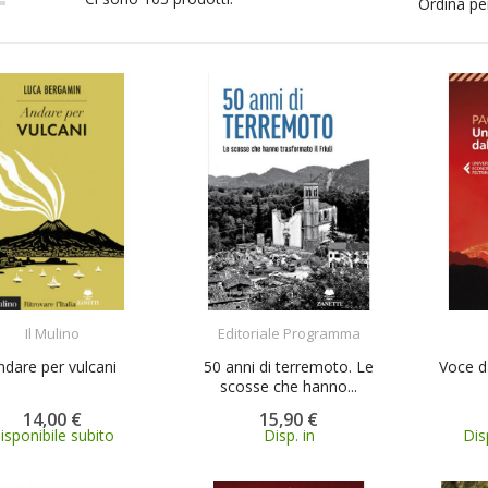
Ordina pe
ACQUISTA
ACQUISTA
Il Mulino
Editoriale Programma
ndare per vulcani
50 anni di terremoto. Le
Voce d
scosse che hanno...
14,00 €
15,90 €
isponibile subito
Disp. in
Dis