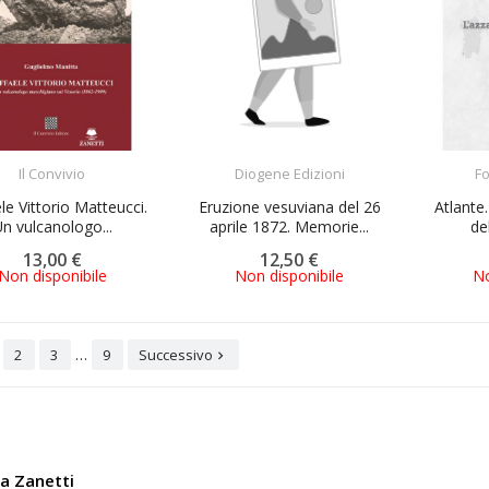
ACQUISTA
ACQUISTA
Il Convivio
Diogene Edizioni
F
le Vittorio Matteucci.
Eruzione vesuviana del 26
Atlante
n vulcanologo...
aprile 1872. Memorie...
del
13,00 €
12,50 €
Non disponibile
Non disponibile
No
…
2
3
9
Successivo

ia Zanetti