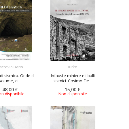
ACQUISTA
ACQUISTA
laccovio Dario
Kirke
 di sismica. Onde di
Infauste miniere e i balli
volume, di...
sismici. Cosimo De...
48,00 €
15,00 €
n disponibile
Non disponibile