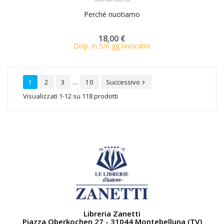
Perché nuotiamo
18,00 €
Disp. in 5/6 gg lavorativi
…
1
2
3
10
Successivo

Visualizzati 1-12 su 118 prodotti
Libreria Zanetti
Piazza Oberkochen 27 - 31044 Montebelluna (TV)