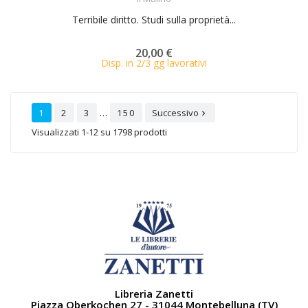
Terribile diritto. Studi sulla proprietà...
20,00 €
Disp. in 2/3 gg lavorativi
…
1
2
3
150
Successivo

Visualizzati 1-12 su 1798 prodotti
Libreria Zanetti
Piazza Oberkochen 27 - 31044 Montebelluna (TV)