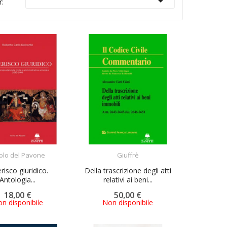

r:
ACQUISTA
ACQUISTA
olo del Pavone
Giuffrè
risco giuridico.
Della trascrizione degli atti
Antologia...
relativi ai beni...
18,00 €
50,00 €
n disponibile
Non disponibile