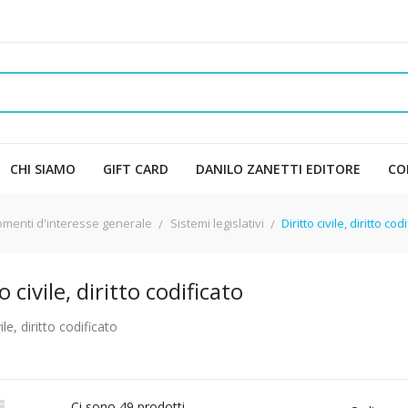
CHI SIAMO
GIFT CARD
DANILO ZANETTI EDITORE
CO
omenti d'interesse generale
Sistemi legislativi
Diritto civile, diritto cod
o civile, diritto codificato
vile, diritto codificato

Ci sono 49 prodotti.