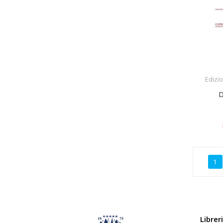
Edizio
D
1
Librer