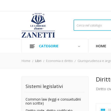
CATEGORIE
HOME
Home
Libri
Economia e diritto
Giurisprudenza e arg
Diritt
Sistemi legislativi
Diritto ci
Common law (leggi e consuetudini
non scritte)

Diritto civile, diritto codificato