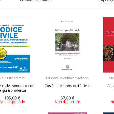
Ordina pe
ACQUISTA
ACQUISTA
Neldiritto Editore
Edizioni Scientifiche Italiane
Vic
 civile. Annotato con
Cos'è la responsabilità civile
Aste
a giurisprudenza
105,00 €
37,00 €
Non disponibile
Non disponibile
No