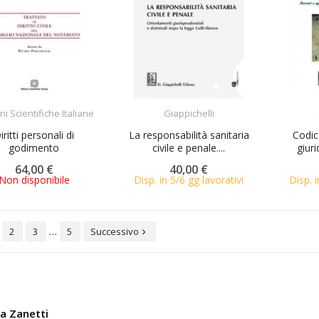
ACQUISTA
ACQUISTA
ni Scientifiche Italiane
Giappichelli
iritti personali di
La responsabilità sanitaria
Codice
godimento
civile e penale....
giuri
64,00 €
40,00 €
Non disponibile
Disp. in 5/6 gg lavorativi
Disp. i
…
2
3
5
Successivo

ia Zanetti