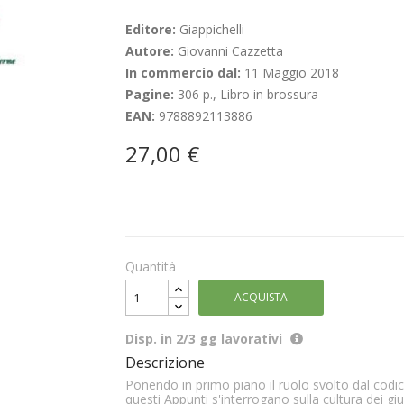
Editore:
Giappichelli
Autore:
Giovanni Cazzetta
In commercio dal:
11 Maggio 2018
Pagine:
306 p., Libro in brossura
EAN:
9788892113886
27,00 €
Quantità
ACQUISTA
Disp. in 2/3 gg lavorativi
Descrizione
Ponendo in primo piano il ruolo svolto dal codice
questi Appunti s'interrogano sulla cultura dei gi