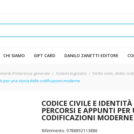
CHI SIAMO
GIFT CARD
DANILO ZANETTI EDITORE
CO
omenti d'interesse generale
Sistemi legislativi
Diritto civile, diritto cod
nti per una storia delle codificazioni moderne
CODICE CIVILE E IDENTIT
PERCORSI E APPUNTI PER
CODIFICAZIONI MODERNE
Riferimento: 9788892113886