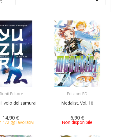

r:
ACQUISTA
ACQUISTA
iunti Editore
Edizioni BD
 Il volo del samurai
Medalist. Vol. 10
14,90 €
6,90 €
n 1/2 gg lavorativi
Non disponibile