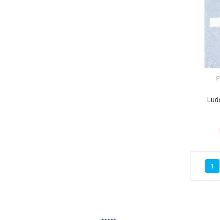
P
Lud
1