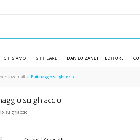
CHI SIAMO
GIFT CARD
DANILO ZANETTI EDITORE
CO
port invernali
Pattinaggio su ghiaccio
naggio su ghiaccio
io su ghiaccio

Ci sono 18 prodotti.