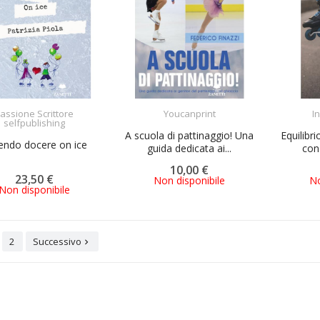
ACQUISTA
assione Scrittore
Youcanprint
In
ACQUISTA
selfpublishing
A scuola di pattinaggio! Una
Equilibr
endo docere on ice
guida dedicata ai...
con 
10,00 €
23,50 €
Non disponibile
No
Non disponibile
2
Successivo
