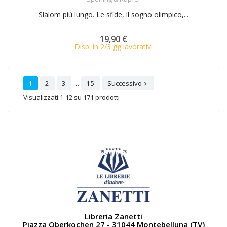
Slalom più lungo. Le sfide, il sogno olimpico,...
19,90 €
Disp. in 2/3 gg lavorativi
…
1
2
3
15
Successivo

Visualizzati 1-12 su 171 prodotti
Libreria Zanetti
Piazza Oberkochen 27 - 31044 Montebelluna (TV)