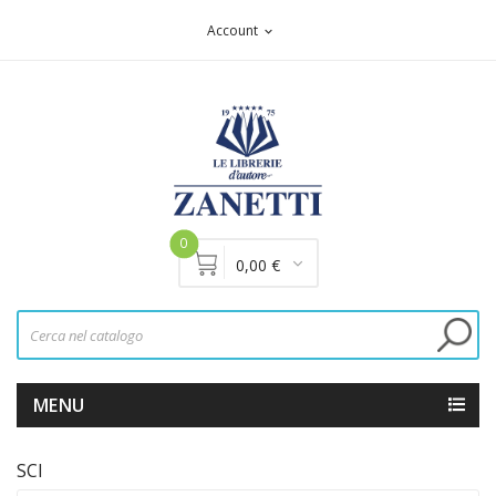
Account
expand_more
0
0,00 €
MENU
SCI