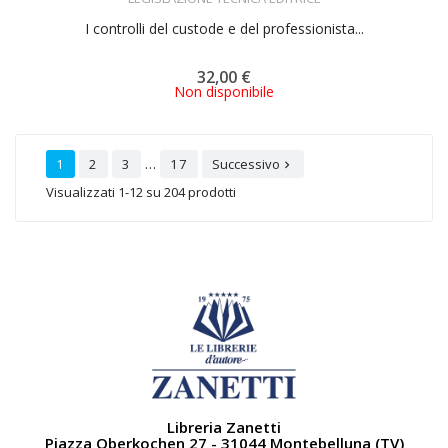
I controlli del custode e del professionista...
32,00 €
Non disponibile
…
1
2
3
17
Successivo

Visualizzati 1-12 su 204 prodotti
Libreria Zanetti
Piazza Oberkochen 27 - 31044 Montebelluna (TV)