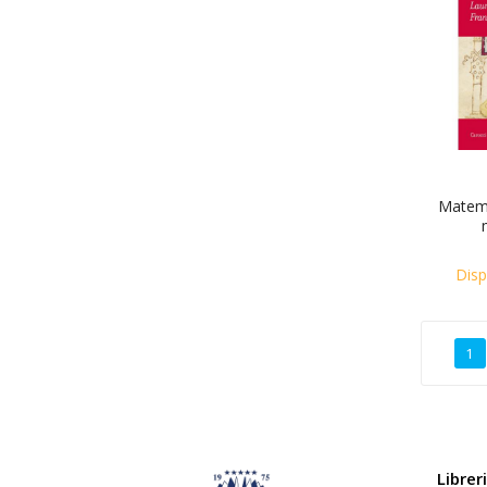
Matema
Disp
1
Librer