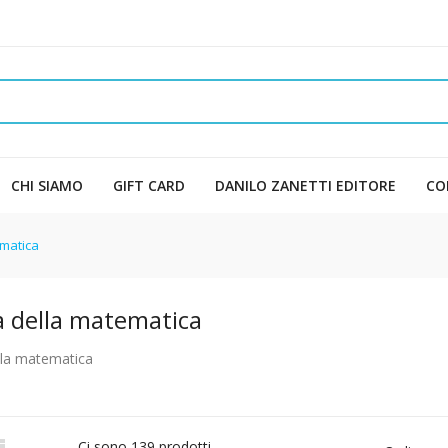
CHI SIAMO
GIFT CARD
DANILO ZANETTI EDITORE
CO
ematica
a della matematica
lla matematica

Ci sono 139 prodotti.