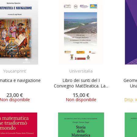
ACQUISTA
ACQUISTA
Youcanprint
Universitalia
atica e navigazione
Libro dei sunti del I
Geomet
Convegno MatEleatica. La...
Una
23,00 €
15,00 €
Non disponibile
Non disponibile
Disp. i