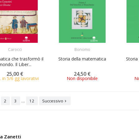
ACQUISTA
ACQUISTA
Carocci
Bonomo
tica che trasformò il
Storia della matematica
Storia
mondo. Il Liber...
25,00 €
24,50 €
. in 5/6 gg lavorativi
Non disponibile
No
…
2
3
12
Successivo

ia Zanetti