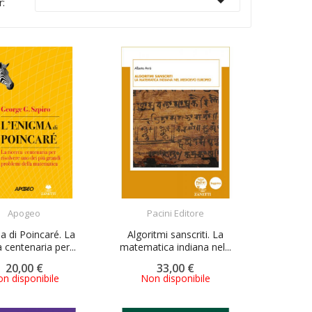

r:
ACQUISTA
ACQUISTA
Apogeo
Pacini Editore
a di Poincaré. La
Algoritmi sanscriti. La
a centenaria per...
matematica indiana nel...
20,00 €
33,00 €
n disponibile
Non disponibile