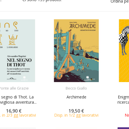
Ordina pe
ACQUISTA
ACQUISTA
Ponte alle Grazie
Becco Giallo
 segno di Thot. La
Archimede
Enigm
vigliosa avventura...
ricerc
16,90 €
19,50 €
. in 2/3 gg lavorativi
Disp. in 1/2 gg lavorativi
No