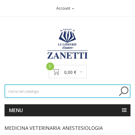
Account
expand_more
0
0,00 €
MENU
MEDICINA VETERINARIA: ANESTESIOLOGIA