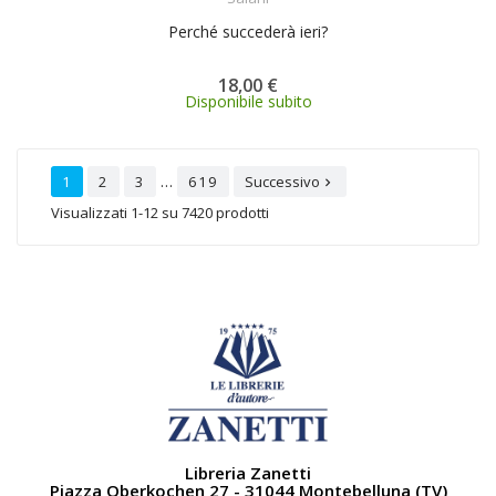
Perché succederà ieri?
18,00 €
Disponibile subito
…
1
2
3
619
Successivo

Visualizzati 1-12 su 7420 prodotti
Libreria Zanetti
Piazza Oberkochen 27 - 31044 Montebelluna (TV)