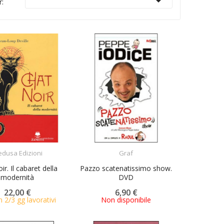

r:
ACQUISTA
ACQUISTA
dusa Edizioni
Graf
ir. Il cabaret della
Pazzo scatenatissimo show.
modernità
DVD
22,00 €
6,90 €
n 2/3 gg lavorativi
Non disponibile