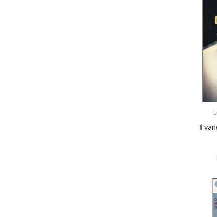
L
Il var