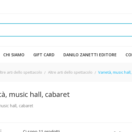
CHI SIAMO
GIFT CARD
DANILO ZANETTI EDITORE
CO
tre arti dello spettacolo
Altre arti dello spettacolo
Varietà, music hall
tà, music hall, cabaret
music hall, cabaret

Ci sono 11 prodotti.