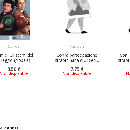
ACQUISTA
ACQUISTA
Sonda
Rai Libri
mici. Gli scemi del
Con la partecipazione
Con l
illaggio (globale)
straordinaria di... Dieci...
straord
8,50 €
7,75 €
Non disponibile
Non disponibile
No
ia Zanetti