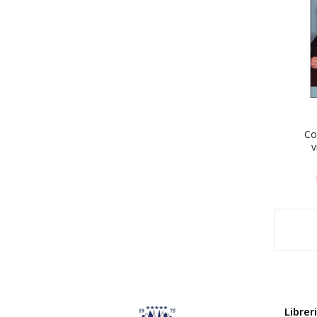
Co
v
Librer