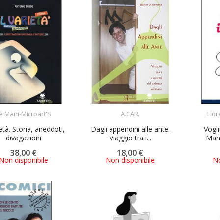
ACQUISTA
ACQUISTA
e Mani-Microart'S
A.CAR.
Flor
ietà. Storia, aneddoti,
Dagli appendini alle ante.
Vogli
divagazioni
Viaggio tra i...
Manu
38,00 €
18,00 €
Non disponibile
Non disponibile
No