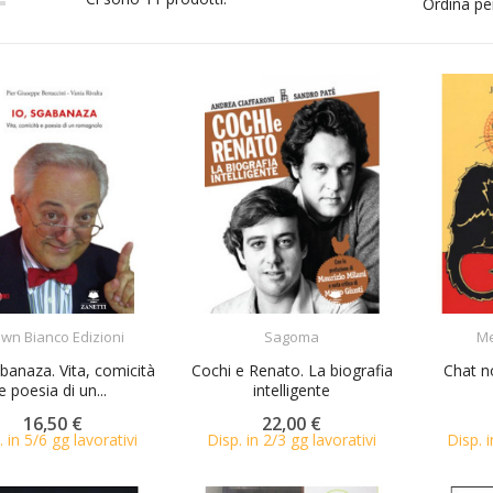
Ordina pe
ACQUISTA
ACQUISTA
own Bianco Edizioni
Sagoma
Me
banaza. Vita, comicità
Cochi e Renato. La biografia
Chat no
e poesia di un...
intelligente
16,50 €
22,00 €
. in 5/6 gg lavorativi
Disp. in 2/3 gg lavorativi
Disp. i