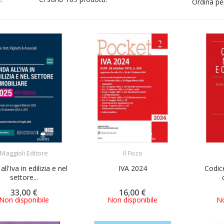
Ordina pe
ACQUISTA
ACQUISTA
Maggioli Editore
Il Fisco
all'Iva in edilizia e nel
IVA 2024
Codic
settore...
33,00 €
16,00 €
Non disponibile
Non disponibile
No