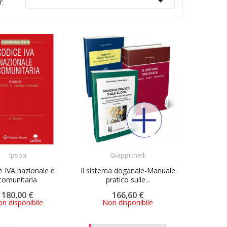

r:
ACQUISTA
ACQUISTA
Ipsoa
Giappichelli
e IVA nazionale e
Il sistema doganale-Manuale
comunitaria
pratico sulle...
180,00 €
166,60 €
n disponibile
Non disponibile