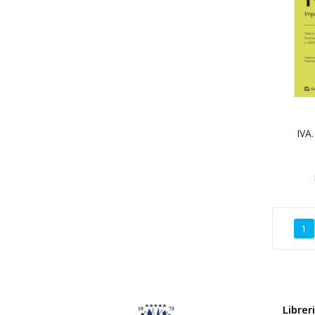
IVA.
1
Librer