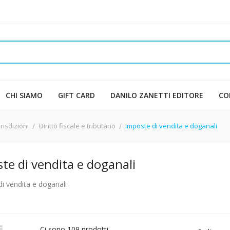
CHI SIAMO
GIFT CARD
DANILO ZANETTI EDITORE
CO
urisdizioni
Diritto fiscale e tributario
Imposte di vendita e doganali
te di vendita e doganali
i vendita e doganali

Ci sono 109 prodotti.