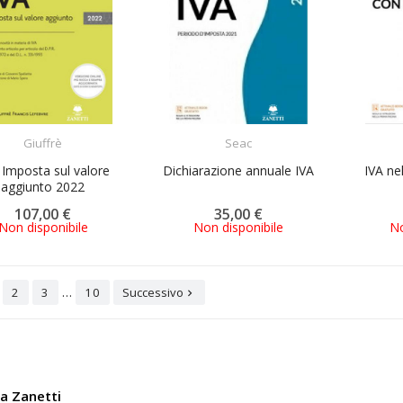
ACQUISTA
ACQUISTA
Giuffrè
Seac
 Imposta sul valore
Dichiarazione annuale IVA
IVA ne
aggiunto 2022
107,00 €
35,00 €
Non disponibile
Non disponibile
No
…
2
3
10
Successivo

ia Zanetti