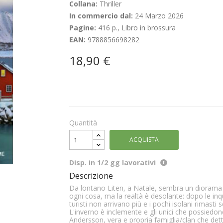
Collana:
Thriller
In commercio dal:
24 Marzo 2026
Pagine:
416 p., Libro in brossura
EAN:
9788856698282
18,90 €
Quantità
ACQUISTA
Disp. in 1/2 gg lavorativi
Descrizione
Da lontano Liten, a Natale, sembra un diorama f
ogni cosa, ma la realtà è desolante: dopo le inq
turisti non arrivano più e i pochi isolani rimasti 
L'inverno è inclemente e gli unici che possiedono
Andersson, vera e propria famiglia/clan che dett