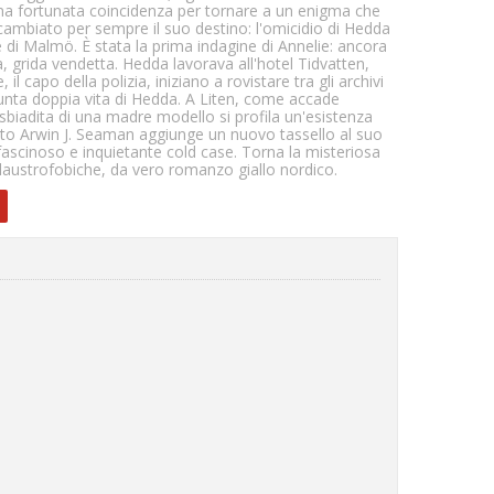
e una fortunata coincidenza per tornare a un enigma che
cambiato per sempre il suo destino: l'omicidio di Hedda
e di Malmö. È stata la prima indagine di Annelie: ancora
a, grida vendetta. Hedda lavorava all'hotel Tidvatten,
l capo della polizia, iniziano a rovistare tra gli archivi
sunta doppia vita di Hedda. A Liten, come accade
a sbiadita di una madre modello si profila un'esistenza
sato Arwin J. Seaman aggiunge un nuovo tassello al suo
scinoso e inquietante cold case. Torna la misteriosa
claustrofobiche, da vero romanzo giallo nordico.