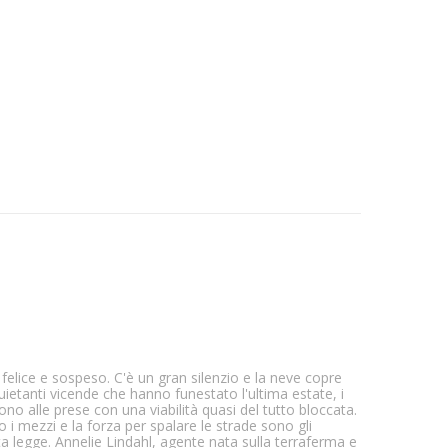
elice e sospeso. C'è un gran silenzio e la neve copre
uietanti vicende che hanno funestato l'ultima estate, i
sono alle prese con una viabilità quasi del tutto bloccata.
 i mezzi e la forza per spalare le strade sono gli
a legge. Annelie Lindahl, agente nata sulla terraferma e