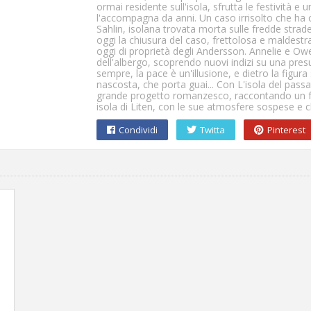
ormai residente sull'isola, sfrutta le festività 
l'accompagna da anni. Un caso irrisolto che ha 
Sahlin, isolana trovata morta sulle fredde strad
oggi la chiusura del caso, frettolosa e maldestr
oggi di proprietà degli Andersson. Annelie e Owe, i
dell'albergo, scoprendo nuovi indizi su una pre
sempre, la pace è un'illusione, e dietro la figur
nascosta, che porta guai... Con L'isola del pas
grande progetto romanzesco, raccontando un fa
isola di Liten, con le sue atmosfere sospese e 
Condividi
Twitta
Pinterest