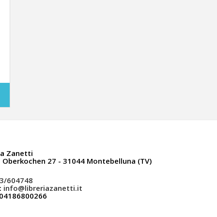
ia Zanetti
a Oberkochen 27 - 31044 Montebelluna (TV)
3/604748
:
info@libreriazanetti.it
: 04186800266