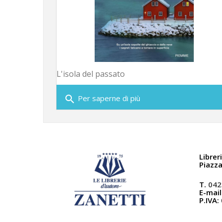
L'isola del passato
search
Per saperne di più
Librer
Piazz
T.
042
E-mail
P.IVA