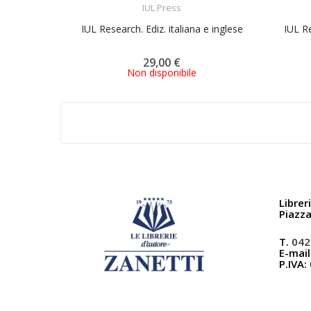
IUL Press
IUL Research. Ediz. italiana e inglese
IUL Re
29,00 €
Non disponibile
Librer
Piazz
T.
042
E-mail
P.IVA