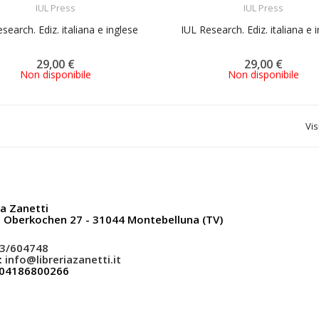
IUL Press
IUL Press
search. Ediz. italiana e inglese
IUL Research. Ediz. italiana e 
29,00 €
29,00 €
Non disponibile
Non disponibile
Vis
ia Zanetti
a Oberkochen 27 - 31044 Montebelluna (TV)
3/604748
:
info@libreriazanetti.it
: 04186800266