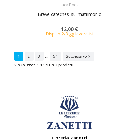
ACQUISTA
Jaca Book
Breve catechesi sul matrimonio
12,00 €
Disp. in 2/3 gg lavorativi
…
1
2
3
64
Successivo

Visualizzati 1-12 su 763 prodotti
Libreria Zanetti