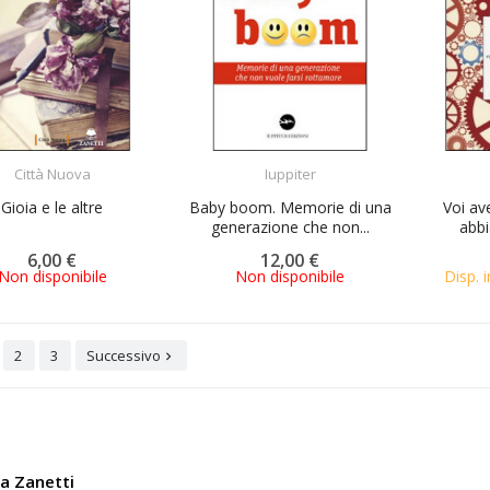
ACQUISTA
ACQUISTA
Città Nuova
Iuppiter
Gioia e le altre
Baby boom. Memorie di una
Voi ave
generazione che non...
abbi
6,00 €
12,00 €
Non disponibile
Non disponibile
Disp. i
2
3
Successivo

ia Zanetti