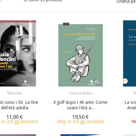
Ordina pe
ACQUISTA
ACQUISTA
Marsilio
Caissa Italia
N
ti sono i 50. La fine
Il golf dopo i 40 anni. Come
La sc
dell'età adulta
usare l'età a...
Anali
11,00 €
19,50 €
. in 2/3 gg lavorativi
Disp. in 5/6 gg lavorativi
No