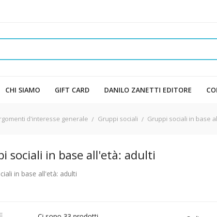
CHI SIAMO
GIFT CARD
DANILO ZANETTI EDITORE
CO
argomenti d'interesse generale
Gruppi sociali
Gruppi sociali in base al
 sociali in base all'età: adulti
iali in base all'età: adulti

Ci sono 33 prodotti.