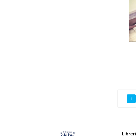
1
Librer