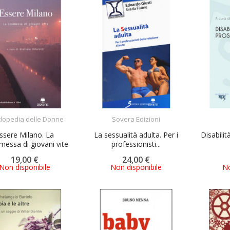
ACQUISTA
ACQUISTA
clopedia delle Donne
Sovera Edizioni
ssere Milano. La
La sessualità adulta. Per i
Disabilit
essa di giovani vite
professionisti...
19,00 €
24,00 €
Non disponibile
Non disponibile
No