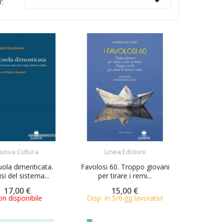

r:
ACQUISTA
ACQUISTA
uova Cultura
Linea Edizioni
uola dimenticata.
Favolosi 60. Troppo giovani
si del sistema...
per tirare i remi...
17,00 €
15,00 €
n disponibile
Disp. in 5/6 gg lavorativi