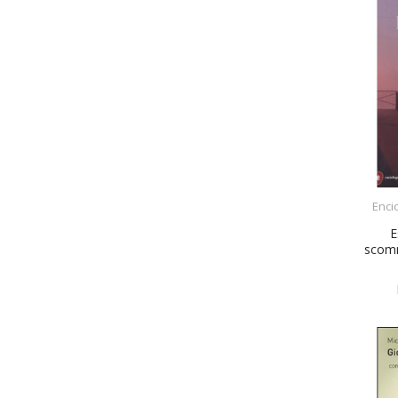
Enci
E
scomm