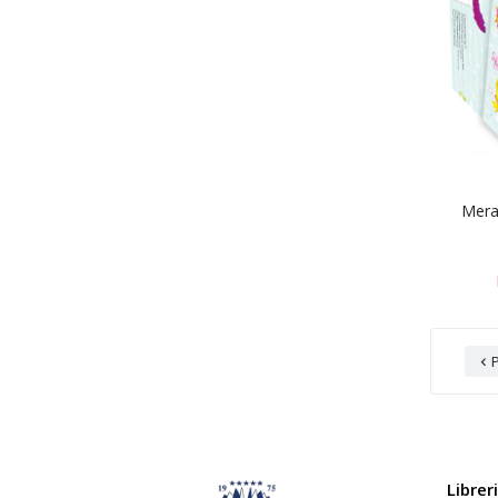
Merav

Librer