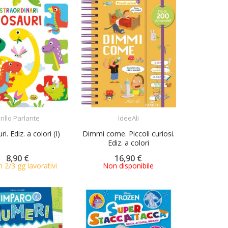
ACQUISTA
ACQUISTA
rillo Parlante
IdeeAli
i. Ediz. a colori (I)
Dimmi come. Piccoli curiosi.
Ediz. a colori
8,90 €
16,90 €
n 2/3 gg lavorativi
Non disponibile