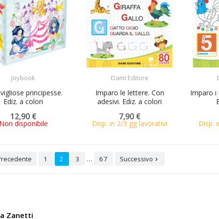
ACQUISTA
ACQUISTA
Joybook
Dami Editore
igliose principesse.
Imparo le lettere. Con
Imparo i 
Ediz. a colori
adesivi. Ediz. a colori
12,90 €
7,90 €
Non disponibile
Disp. in 2/3 gg lavorativi
Disp. i
…
Precedente
1
2
3
67
Successivo

ia Zanetti