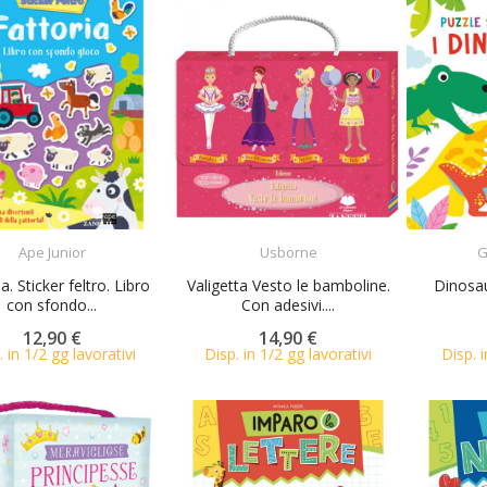
ACQUISTA
ACQUISTA
Ape Junior
Usborne
G
a. Sticker feltro. Libro
Valigetta Vesto le bamboline.
Dinosaur
con sfondo...
Con adesivi....
12,90 €
14,90 €
. in 1/2 gg lavorativi
Disp. in 1/2 gg lavorativi
Disp. i