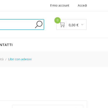
Il mio account
Accedi
0
0,00 €
NTATTI
ità
Libri con adesivi