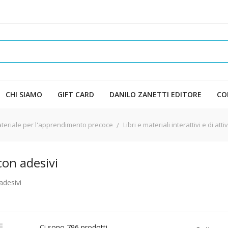
CHI SIAMO
GIFT CARD
DANILO ZANETTI EDITORE
CO
, e materiale per l'apprendimento precoce
Libri e materiali interattivi e di attiv
 con adesivi
adesivi

Ci sono 796 prodotti.