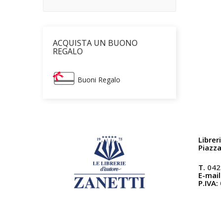
ACQUISTA UN BUONO
REGALO
Buoni Regalo
Librer
Piazz
T.
042
E-mail
P.IVA