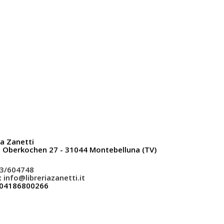
ia Zanetti
a Oberkochen 27 - 31044 Montebelluna (TV)
3/604748
:
info@libreriazanetti.it
: 04186800266