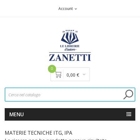
Account
expand_more
0
0,00 €
MENU
MATERIE TECNICHE ITG, IPA