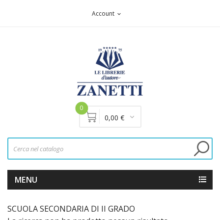
Account
expand_more
0
0,00 €
MENU
SCUOLA SECONDARIA DI II GRADO