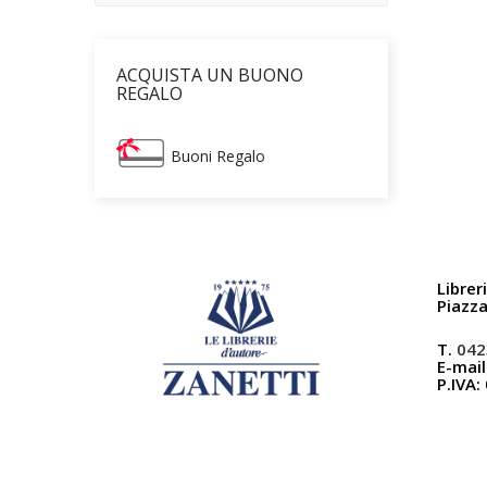
ACQUISTA UN BUONO
REGALO
Buoni Regalo
Librer
Piazz
T.
042
E-mail
P.IVA