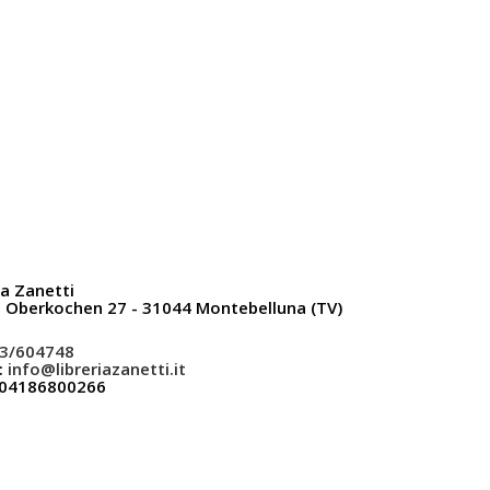
ia Zanetti
a Oberkochen 27 - 31044 Montebelluna (TV)
3/604748
:
info@libreriazanetti.it
: 04186800266