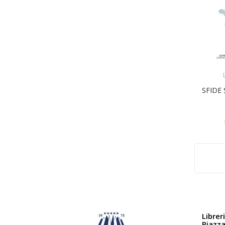
SFIDE 
Librer
Piazz