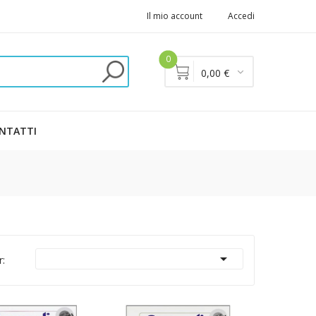
Il mio account
Accedi
0
0,00 €
NTATTI

r: