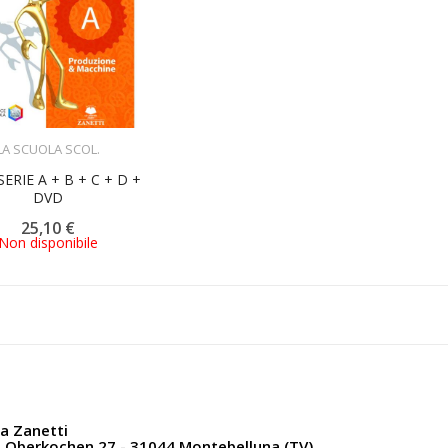
ACQUISTA
LA SCUOLA SCOL.
SERIE A + B + C + D +
DVD
25,10 €
Non disponibile
ia Zanetti
a Oberkochen 27 - 31044 Montebelluna (TV)