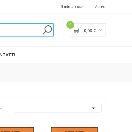
Il mio account
Accedi
0
0,00 €
NTATTI

r: