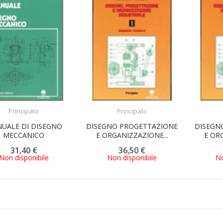
ACQUISTA
ACQUISTA
Principato
Principato
UALE DI DISEGNO
DISEGNO PROGETTAZIONE
DISEGN
MECCANICO
E ORGANIZZAZIONE...
E OR
31,40 €
36,50 €
Non disponibile
Non disponibile
No